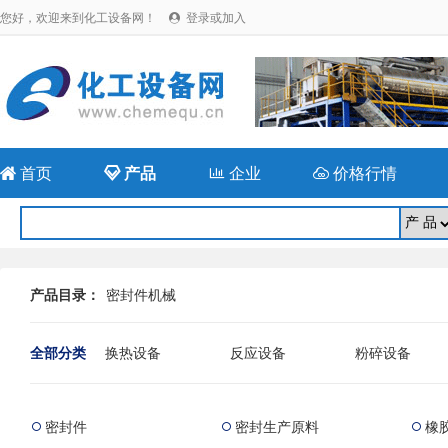
您好，欢迎来到化工设备网！
登录或加入


首页

产品

企业

价格行情
产品目录：
密封件机械
全部分类
换热设备
反应设备
粉碎设备
成型设备
储存(运)设备
干燥设备
辅助设备
回流比控制系统
橡胶专用设备
密封件
密封生产原料
橡



二手干燥机械
二手分离设备
二手压力容器