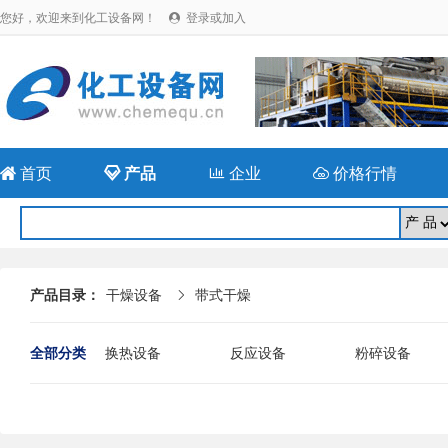
您好，欢迎来到化工设备网！
登录或加入


首页

产品

企业

价格行情
产品目录：
干燥设备
带式干燥

全部分类
换热设备
反应设备
粉碎设备
成型设备
储存(运)设备
干燥设备
辅助设备
回流比控制系统
橡胶专用设备
二手干燥机械
二手分离设备
二手压力容器