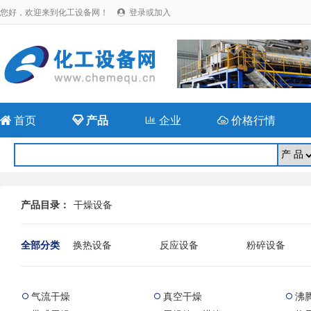
您好，欢迎来到化工设备网！
登录或加入


首页

产品

企业

价格行情
产品目录：
干燥设备
全部分类
换热设备
反应设备
粉碎设备
成型设备
储存(运)设备
干燥设备
辅助设备
回流比控制系统
橡胶专用设备
气流干燥
真空干燥
沸



二手干燥机械
二手分离设备
二手压力容器