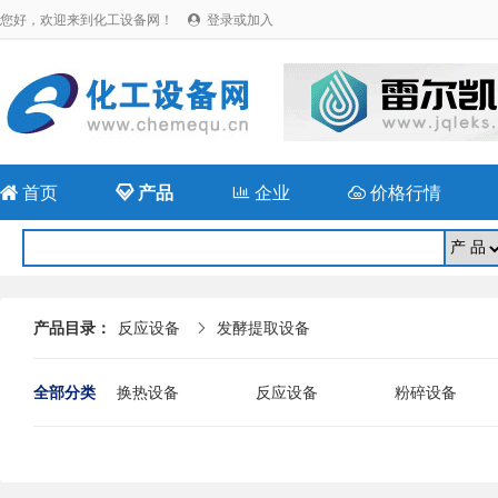
您好，欢迎来到化工设备网！
登录或加入


首页

产品

企业

价格行情
产品目录：
反应设备
发酵提取设备

全部分类
换热设备
反应设备
粉碎设备
成型设备
储存(运)设备
干燥设备
辅助设备
回流比控制系统
橡胶专用设备
二手干燥机械
二手分离设备
二手压力容器