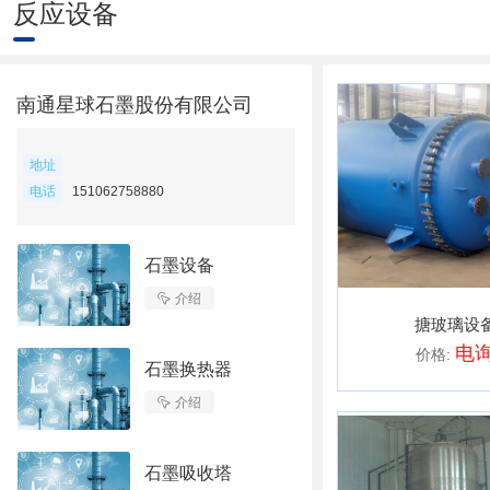
反应设备
南通星球石墨股份有限公司
地址
电话
151062758880
石墨设备

介绍
搪玻璃设
电
价格:
石墨换热器

介绍
石墨吸收塔