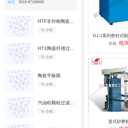
电话
0510-87189500
HTF非对称陶瓷膜过滤管

介绍
GJ-1系列密封式
电
价格:
HTX陶瓷纤维过滤管

介绍
陶瓷平板膜

介绍
汽油机颗粒过滤用蜂窝陶瓷载体（GPF）

介绍
篮式砂磨