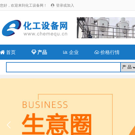
您好，欢迎来到化工设备网！
登录或加入


首页

产品

企业

价格行情
