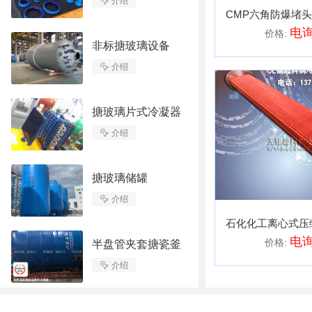

介绍
电
价格:
非标搪玻璃设备

介绍
搪玻璃片式冷凝器

介绍
搪玻璃储罐

介绍
电
价格:
半盘管夹套搪瓷釜

介绍