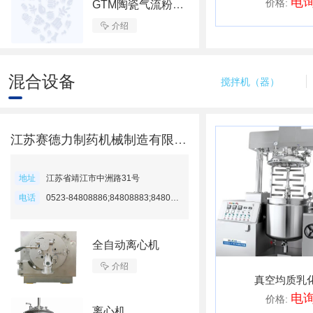
电
价格:
GTM陶瓷气流粉碎机

介绍
混合设备
搅拌机（器）
江苏赛德力制药机械制造有限公司
地址
江苏省靖江市中洲路31号
电话
0523-84808886;84808883;84808395
全自动离心机

介绍
真空均质乳
电
价格:
离心机