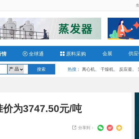
会展
供应
行情

全球通

原料采购
热搜
：
离心机
、
干燥机
、
反应釜
、
为3747.50元/吨
分享到：
