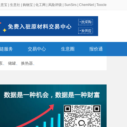
生意宝
|
生意社
|
购物宝
|
化工网
|
风险评级
|
SunSirs
|
ChemNet
|
Toocle
链服务
交易中心
生意圈
报价通
泵
、
储罐
、
换热器
、