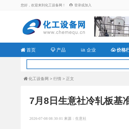
您好，欢迎来到化工设备网！
登录或加入


首页

产品

企业

价格
化工设备网
>
行情
> 正文

7月8日生意社冷轧板基准价
2026-07-08 08:30:01 来源：生意社