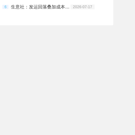
生意社：发运回落叠加成本反弹 铁矿石低位震荡偏强
6
2026-07-17