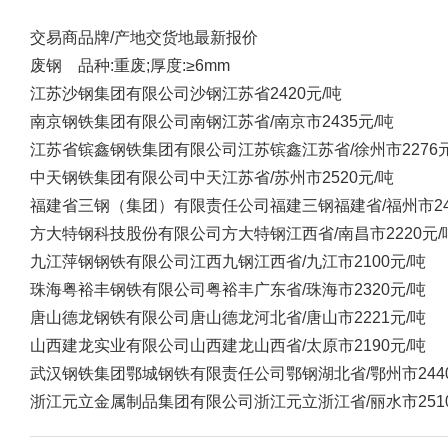
交易商
品牌/产地
交货地
最新报价
废钢 品种:重废;厚度:≥6mm
江苏沙钢集团有限公司
沙钢
江苏省
2420元/吨
南京钢铁集团有限公司
南钢
江苏省/南京市
2435元/吨
江苏省镔鑫钢铁集团有限公司
江苏镔鑫
江苏省/徐州市
2276
中天钢铁集团有限公司
中天
江苏省/苏州市
2520元/吨
福建省三钢（集团）有限责任公司
福建三钢
福建省/福州市
2
方大特钢科技股份有限公司
方大特钢
江西省/南昌市
2220元/
九江萍钢钢铁有限公司
江西九钢
江西省/九江市
2100元/吨
珠海粤裕丰钢铁有限公司
粤裕丰
广东省/珠海市
2320元/吨
唐山德龙钢铁有限公司
唐山德龙
河北省/唐山市
2221元/吨
山西建龙实业有限公司
山西建龙
山西省/太原市
2190元/吨
武汉钢铁集团鄂城钢铁有限责任公司
鄂钢
湖北省/鄂州市
24
浙江元立金属制品集团有限公司
浙江元立
浙江省/丽水市
25