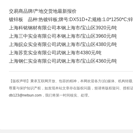
交易商
品牌/产地
交货地
最新报价
镀锌板 品种:热镀锌板;牌号:DX51D+Z;规格:1.0*1250*C;锌
上海科铭钢材有限公司
本钢
上海市/宝山区
3920元/吨
上海三中实业有限公司
本钢
上海市/宝山区
3960元/吨
上海皖众实业有限公司
武钢
上海市/宝山区
4380元/吨
上海苏竞实业有限公司
武钢
上海市
4380元/吨
上海钢仁实业有限公司
武钢
上海市/宝山区
4360元/吨
【版权声明】秉承互联网开放、包容的精神，本网欢迎各方(自)媒体、机构转
尊重与保护知识产权，如发现本站文章存在版权问题，烦请将版权疑问、授权
db123@netsun.com
，我们将第一时间核实、处理。