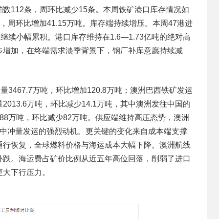
船舶数112条，周环比减少15条。本周铁矿港口库存情况如
吨，周环比增加41.15万吨。库存端持续增压。本周47港进
吨，继续小幅累积。港口库存维持在1.6—1.73亿吨的绝对高
步增加，在终端需求淡季背景下，钢厂补库意愿持续减
。
3467.7万吨，环比增加120.8万吨；澳洲巴西铁矿发运
量2013.6万吨，环比减少14.1万吨，其中澳洲发往中国的
量788万吨，环比减少82万吨。供应端维持高压态势，澳洲
集中冲量发运的强烈动机。更关键的变化来自成本端支撑
通行恢复，全球燃料价格与海运成本大幅下降。澳洲航线
补跌。海运费占矿价比例从近五年高位回落，削弱了进口
更大下行压力。