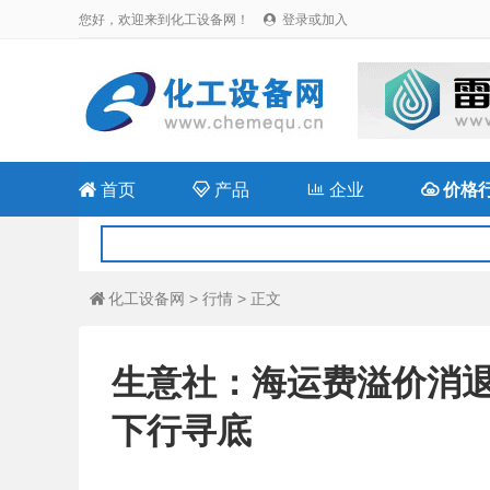
您好，欢迎来到化工设备网！
登录或加入


首页

产品

企业

价格
化工设备网
>
行情
> 正文

生意社：海运费溢价消退
下行寻底