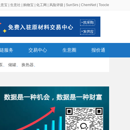
生意宝
|
生意社
|
购物宝
|
化工网
|
风险评级
|
SunSirs
|
ChemNet
|
Toocle
链服务
交易中心
生意圈
报价通
泵
、
储罐
、
换热器
、