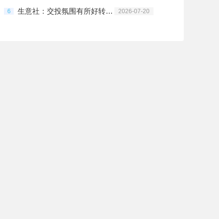
生意社：交投氛围有所好转 镀锌板卷小幅上涨
6
2026-07-20