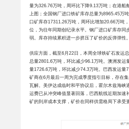
量为326.76万吨，周环比下降9.13万吨；在港
上图；全国钢厂进口铁矿库存总量为8965.45万
口矿库存17311.26万吨，周环比增加20.66万
位，为往年同期创纪录水平。钢厂进口矿库存同
弱。库存持续累积进一步挤压了矿价的反弹弹性
供应方面，截至6月22日，本周全球铁矿石发运总量
总量2801.6万吨，环比减少96.1万吨。澳洲发运
量1726.6万吨，环比减少74.3万吨。巴西发运
矿商在6月最后一周为完成季度指引目标，存在
瓦解。美伊达成临时和平协议后，霍尔木兹海峡
运费已从冲突峰值显著回落，巴西航线近期加速
矿的到岸成本支撑，矿价在同样供需格局下承受