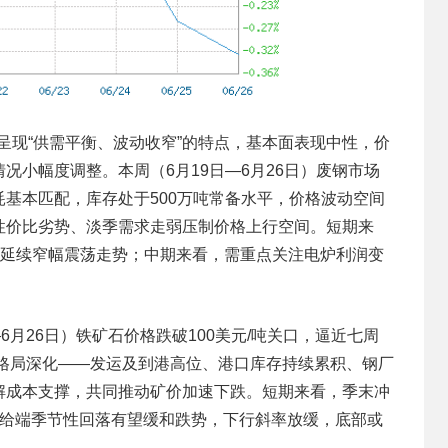
场呈现“供需平衡、波动收窄”的特点，基本面表现中性，价
况小幅度调整。本周（6月19日—6月26日）废钢市场
基本匹配，库存处于500万吨常备水平，价格波动空间
性价比劣势、淡季需求走弱压制价格上行空间。短期来
计延续窄幅震荡走势；中期来看，需重点关注电炉利润变
6月26日）铁矿石价格跌破100美元/吨关口，逼近七周
松格局深化——发运及到港高位、港口库存持续累积、钢厂
解成本支撑，共同推动矿价加速下跌。短期来看，季末冲
供给端季节性回落有望缓和跌势，下行斜率放缓，底部或