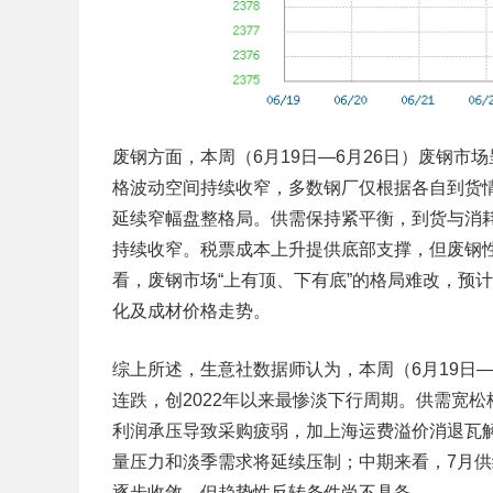
废钢方面，本周（6月19日—6月26日）废钢市
格波动空间持续收窄，多数钢厂仅根据各自到货情
延续窄幅盘整格局。供需保持紧平衡，到货与消耗
持续收窄。税票成本上升提供底部支撑，但废钢
看，废钢市场“上有顶、下有底”的格局难改，预
化及成材价格走势。
综上所述，生意社数据师认为，本周（6月19日—
连跌，创2022年以来最惨淡下行周期。供需宽
利润承压导致采购疲弱，加上海运费溢价消退瓦
量压力和淡季需求将延续压制；中期来看，7月
逐步收敛，但趋势性反转条件尚不具备。