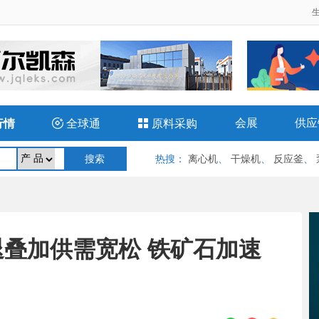
会展
供应
行情

全球通

原料采购
热搜
：
离心机
、
干燥机
、
反应釜
、
叠加供需宽松 铁矿石加速