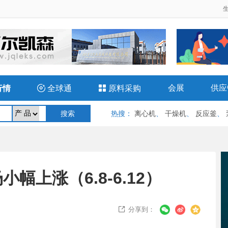
会展
供应
行情

全球通

原料采购
热搜
：
离心机
、
干燥机
、
反应釜
、
上涨（6.8-6.12）
分享到：
