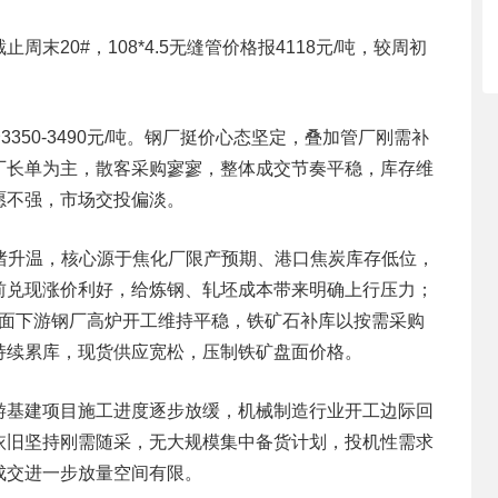
20#，108*4.5无缝管价格报4118元/吨，较周初
350-3490元/吨。钢厂挺价心态坚定，叠加管厂刚需补
厂长单为主，散客采购寥寥，整体成交节奏平稳，库存维
愿不强，市场交投偏淡。
头情绪升温，核心源于焦化厂限产预期、港口焦炭库存低位，
前兑现涨价利好，给炼钢、轧坯成本带来明确上行压力；
一方面下游钢厂高炉开工维持平稳，铁矿石补库以按需采购
持续累库，现货供应宽松，压制铁矿盘面价格。
游基建项目施工进度逐步放缓，机械制造行业开工边际回
依旧坚持刚需随采，无大规模集中备货计划，投机性需求
成交进一步放量空间有限。