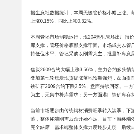
据生意社数据统计，本周无缝管价格小幅上涨。截止周末
上涨0.15%，同比上涨0.32%。
本周管坯市场弱稳运行，现20#热轧管坯出厂报价3
库支撑，管坯价格底部支撑牢固。市场成交以管
持低位水平。管坯采购以刚需为主，批量补库意
焦炭2609合约大幅上涨3.56%，主力合约多
叠加第七轮焦炭现货提涨落地预期强烈，盘面提
铁矿石2609合约下跌2.5%，盘面持续回落。
为主，无集中补库需求；另一方面港口铁矿库存
当前市场逐步由传统钢材消费旺季转入淡季，下
落，整体终端刚需后劲开始不足。目前下游终端
完全缺席，需求端整体支撑力度逐步走弱，后续