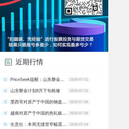
近期行情
PriceSeek提醒：山东磐金钢管检修 影响无缝管产量
1
2026-07-31
山东磐金计划8月下旬检修
2
2026-07-31
墨西哥对原产于中国的钢盘条启动反倾销日落复审调查
3
2026-07-28
越南对原产于中国的热轧板卷启动反倾销第一次期中复审调查
4
2026-07-28
生意社：本周无缝管窄幅震荡（7.20-7.24）
5
2026-07-24