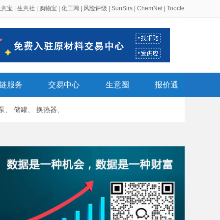
生意宝
|
生意社
|
购物宝
|
化工网
|
风险评级
|
SunSirs
|
ChemNet
|
Toocle
链服务
交易中心
生意圈
报价通
泵
、
储罐
、
换热器
、