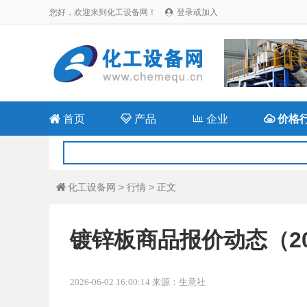
您好，欢迎来到化工设备网！
登录或加入


首页

产品

企业

价格
化工设备网
>
行情
> 正文

镀锌板商品报价动态（2026
2026-06-02 16:00:14 来源：生意社