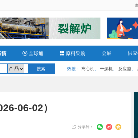
会展
供应
行情

全球通

原料采购
热搜
：
离心机
、
干燥机
、
反应釜
、
-06-02）
分享到：
