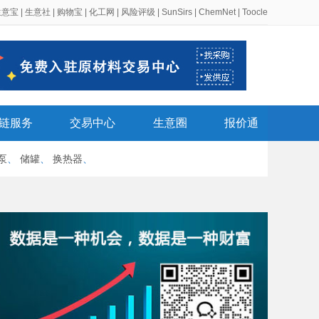
生意宝
|
生意社
|
购物宝
|
化工网
|
风险评级
|
SunSirs
|
ChemNet
|
Toocle
链服务
交易中心
生意圈
报价通
泵
、
储罐
、
换热器
、