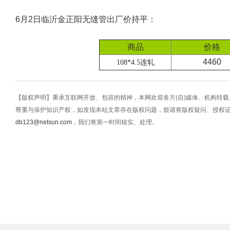
6月2日临沂金正阳无缝管出厂价持平：
商品
价格
4460
108*4.5连轧
【版权声明】秉承互联网开放、包容的精神，本网欢迎各方(自)媒体、机构转
尊重与保护知识产权，如发现本站文章存在版权问题，烦请将版权疑问、授权
db123@netsun.com
，我们将第一时间核实、处理。