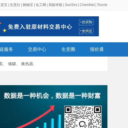
生意宝
|
生意社
|
购物宝
|
化工网
|
风险评级
|
SunSirs
|
ChemNet
|
Toocle
链服务
交易中心
生意圈
报价通
泵
、
储罐
、
换热器
、