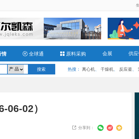
会展
供应
行情

全球通

原料采购
热搜
：
离心机
、
干燥机
、
反应釜
、
06-02）
分享到：
