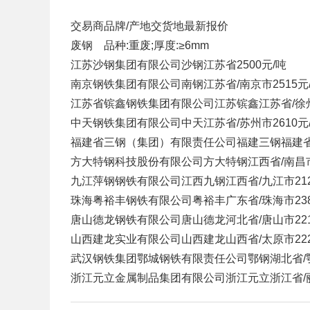
交易商
品牌/产地
交货地
最新报价
废钢 品种:重废;厚度:≥6mm
江苏沙钢集团有限公司
沙钢
江苏省
2500元/吨
南京钢铁集团有限公司
南钢
江苏省/南京市
2515元
江苏省镔鑫钢铁集团有限公司
江苏镔鑫
江苏省/徐
中天钢铁集团有限公司
中天
江苏省/苏州市
2610元
福建省三钢（集团）有限责任公司
福建三钢
福建
方大特钢科技股份有限公司
方大特钢
江西省/南昌
九江萍钢钢铁有限公司
江西九钢
江西省/九江市
21
珠海粤裕丰钢铁有限公司
粤裕丰
广东省/珠海市
23
唐山德龙钢铁有限公司
唐山德龙
河北省/唐山市
22
山西建龙实业有限公司
山西建龙
山西省/太原市
22
武汉钢铁集团鄂城钢铁有限责任公司
鄂钢
湖北省/
浙江元立金属制品集团有限公司
浙江元立
浙江省/