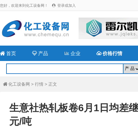
您好，欢迎来到化工设备网！
登录或加入


首页

产品

企业

价格行情
化工设备网
>
行情
> 正文

生意社热轧板卷6月1日均差继续
元/吨