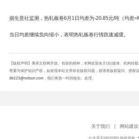
据生意社监测，热轧板卷6月1日均差为-20.85元/吨（均差=M10-M
当日均差继续负向缩小，表明热轧板卷行情跌速减缓。
【版权声明】秉承互联网开放、包容的精神，本网欢迎各方(自)媒体、机构转
尊重与保护知识产权，如发现本站文章存在版权问题，烦请将版权疑问、授权
db123@netsun.com
，我们将第一时间核实、处理。
关于我们
|
网站建设
© 生意宝(002095) 版权所有