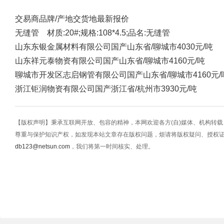
交易商
品牌/产地
交货地
最新报价
无缝管 材质:20#;规格:108*4.5;品名:无缝管
山东东银金属材料有限公司
国产
山东省/聊城市
4030元/吨
山东祥元泰物资有限公司
国产
山东省/聊城市
4160元/吨
聊城市开发区志启钢管有限公司
国产
山东省/聊城市
4160元/
浙江钜润物资有限公司
国产
浙江省/杭州市
3930元/吨
【版权声明】秉承互联网开放、包容的精神，本网欢迎各方(自)媒体、机构转
尊重与保护知识产权，如发现本站文章存在版权问题，烦请将版权疑问、授权
db123@netsun.com
，我们将第一时间核实、处理。