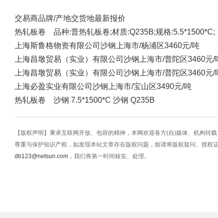
交易商
品牌/产地
交货地
最新报价
热轧板卷 品种:普热轧板卷;材质:Q235B;规格:5.5*1500*C;
上海斯鲁格物资有限公司
沙钢
上海市/杨浦区
3460元/吨
上海昌墩贸易（实业）有限公司
沙钢
上海市/普陀区
3460元/
上海昌墩贸易（实业）有限公司
沙钢
上海市/普陀区
3460元/
上海必盈实业有限公司
沙钢
上海市/宝山区
3490元/吨
热轧板卷 沙钢 7.5*1500*C 沙钢 Q235B
【版权声明】秉承互联网开放、包容的精神，本网欢迎各方(自)媒体、机构转
尊重与保护知识产权，如发现本站文章存在版权问题，烦请将版权疑问、授权
db123@netsun.com
，我们将第一时间核实、处理。