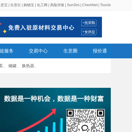
生意宝
|
生意社
|
购物宝
|
化工网
|
风险评级
|
SunSirs
|
ChemNet
|
Toocle
链服务
交易中心
生意圈
报价通
泵
、
储罐
、
换热器
、