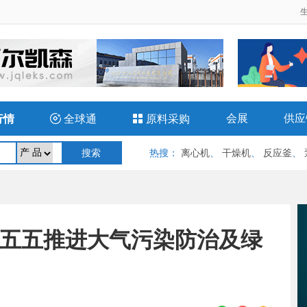
会展
供应
行情

全球通

原料采购
热搜
：
离心机
、
干燥机
、
反应釜
、
山西十五五推进大气污染防治及绿