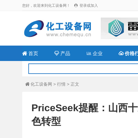
您好，欢迎来到化工设备网！
登录或加入


首页

产品

企业

价格
化工设备网
>
行情
> 正文

PriceSeek提醒：
色转型