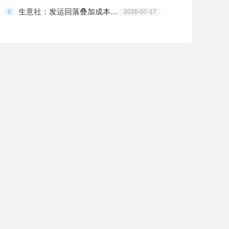
生意社：发运回落叠加成本反弹 铁矿石低位震荡偏强
6
2026-07-17