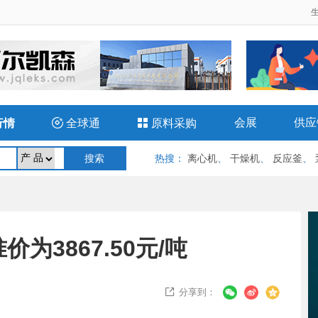
会展
供应
行情

全球通

原料采购
热搜
：
离心机
、
干燥机
、
反应釜
、
为3867.50元/吨
分享到：
