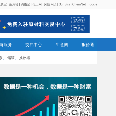
生意宝
|
生意社
|
购物宝
|
化工网
|
风险评级
|
SunSirs
|
ChemNet
|
Toocle
链服务
交易中心
生意圈
报价通
泵
、
储罐
、
换热器
、