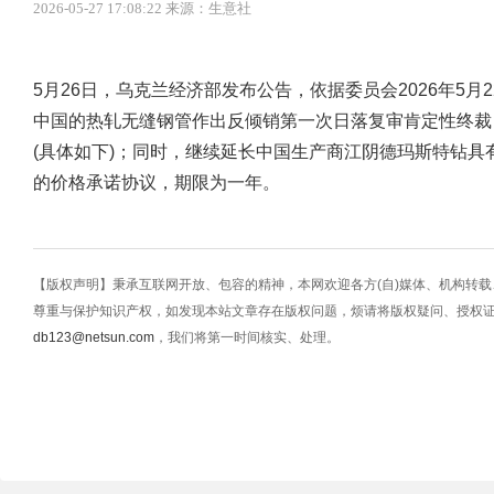
2026-05-27 17:08:22 来源：生意社
5月26日，乌克兰经济部发布公告，依据委员会2026年5月22日第
中国的热轧无缝钢管作出反倾销第一次日落复审肯定性终裁
(具体如下)；同时，继续延长中国生产商江阴德玛斯特钻具有限公司(DP-Ma
的价格承诺协议，期限为一年。
【版权声明】秉承互联网开放、包容的精神，本网欢迎各方(自)媒体、机构转
尊重与保护知识产权，如发现本站文章存在版权问题，烦请将版权疑问、授权
db123@netsun.com
，我们将第一时间核实、处理。