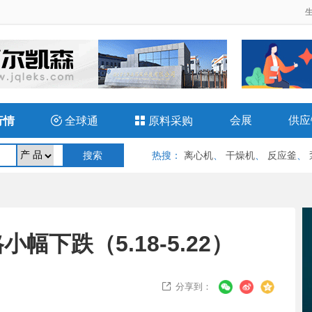
会展
供应
行情

全球通

原料采购
热搜
：
离心机
、
干燥机
、
反应釜
、
下跌（5.18-5.22）
分享到：
