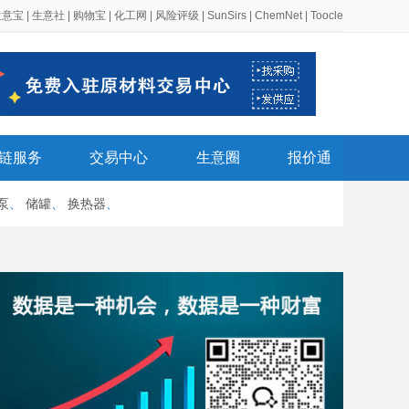
生意宝
|
生意社
|
购物宝
|
化工网
|
风险评级
|
SunSirs
|
ChemNet
|
Toocle
链服务
交易中心
生意圈
报价通
泵
、
储罐
、
换热器
、