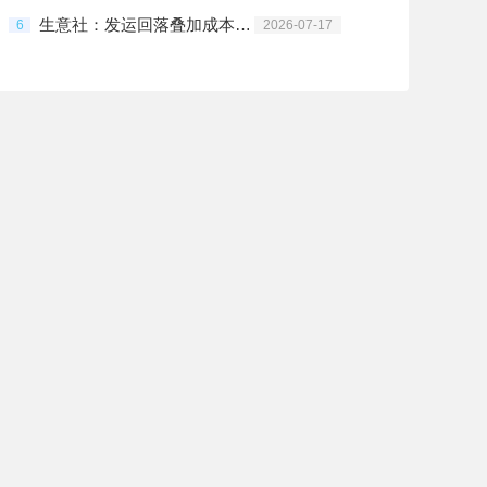
生意社：发运回落叠加成本反弹 铁矿石低位震荡偏强
6
2026-07-17