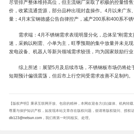
尽管排产整体维持高位，但主流钢厂采取了积极的控量惜售
价，收紧流通货源，部分品种出现封盘操作。4月以来广东
量；4月末宝钢德盛公告自律控产，减产200系和400系不
需求端：
4月不锈钢需求表现明显分化，总体呈“刚需支
迷，采购以刚需、小单为主，旺季预期的集中放量并未兑现
发电设备、机器人等新兴领域需求较强，均为国家鼓励行业
综上所述：展望5月及后续市场，不锈钢板市场仍将处于“
短期预计偏强震荡，但后市上行空间受需求改善不足制约。
【版权声明】秉承互联网开放、包容的精神，本网欢迎各方(自)媒体、机构转
尊重与保护知识产权，如发现本站文章存在版权问题，烦请将版权疑问、授权
db123@netsun.com
，我们将第一时间核实、处理。